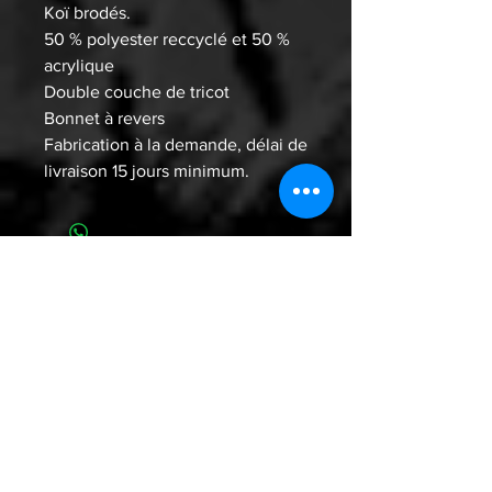
Koï brodés.
50 % polyester reccyclé et 50 %
acrylique
Double couche de tricot
Bonnet à revers
Fabrication à la demande, délai de
livraison 15 jours minimum.