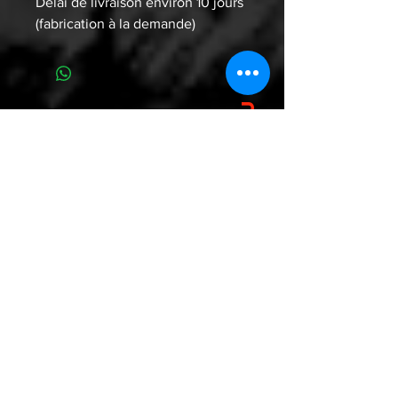
Délai de livraison environ 10 jours
(fabrication à la demande)
WHO ARE YOU ? WE ARE WU
W.A.Y.?W.A.W.