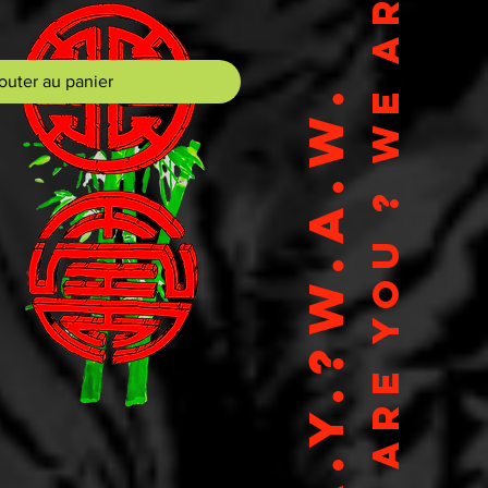
WHO ARE YOU ? WE ARE WU
outer au panier
W.A.Y.?W.A.W.