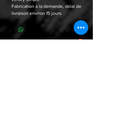
Fabrication à la demande, délai de
livraison environ 15 jours.
WHO ARE YOU ? WE ARE WU
W.A.Y.?W.A.W.